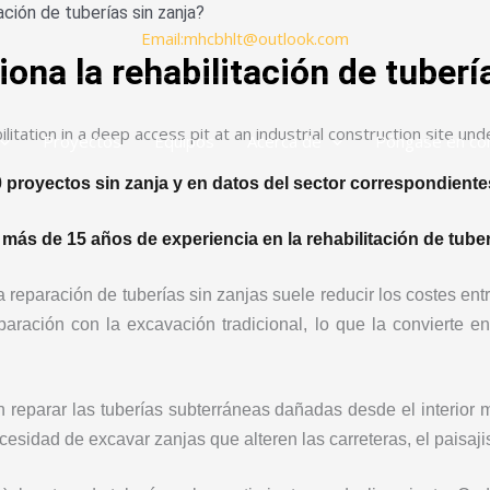
ción de tuberías sin zanja?
Email:mhcbhlt@outlook.com
na la rehabilitación de tuberí
Proyectos
Equipos
Acerca de
Póngase en co
 proyectos sin zanja y en datos del sector correspondiente
 más de 15 años de experiencia en la rehabilitación de tube
a reparación de tuberías sin zanjas suele reducir los costes ent
aración con la excavación tradicional, lo que la convierte en
n reparar las tuberías subterráneas dañadas desde el interior 
ecesidad de excavar zanjas que alteren las carreteras, el paisaji