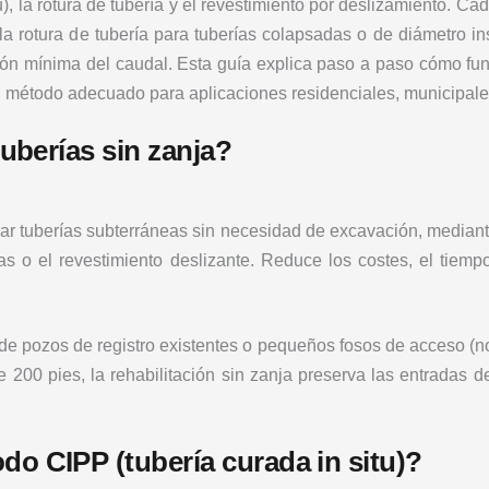
), la rotura de tubería y el revestimiento por deslizamiento. Ca
la rotura de tubería para tuberías colapsadas o de diámetro in
ión mínima del caudal. Esta guía explica paso a paso cómo fun
el método adecuado para aplicaciones residenciales, municipales
tuberías sin zanja?
ar tuberías subterráneas sin necesidad de excavación, mediante 
ías o el revestimiento deslizante. Reduce los costes, el tiem
s de pozos de registro existentes o pequeños fosos de acceso (n
de 200 pies, la rehabilitación sin zanja preserva las entradas d
o CIPP (tubería curada in situ)?